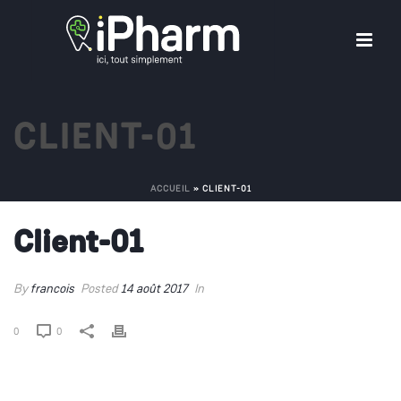
CLIENT-01
ACCUEIL
»
CLIENT-01
Client-01
By
francois
Posted
14 août 2017
In
0
0