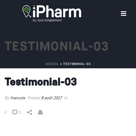
TESTIMONIAL-03
ACCUEIL
»
TESTIMONIAL-03
Testimonial-03
By
francois
Posted
8 août 2017
In
0
0